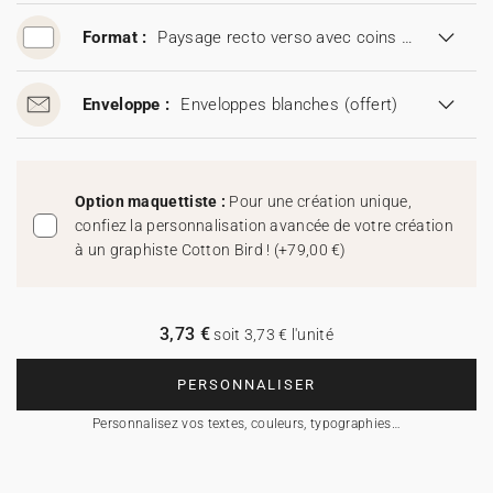
Format :
Paysage recto verso avec coins arrondis (16,7 x 11,5 cm)
Enveloppe :
Enveloppes blanches
(offert)
Option maquettiste :
Pour une création unique,
confiez la personnalisation avancée de votre création
à un graphiste Cotton Bird !
(
+79,00 €
)
3,73 €
soit 3,73 € l'unité
PERSONNALISER
Personnalisez vos textes, couleurs, typographies…