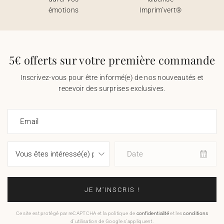
émotions
Imprim’vert®
5€ offerts sur votre première commande
Inscrivez-vous pour être informé(e) de nos nouveautés et
recevoir des surprises exclusives.
Email
Date
JE M'INSCRIS !
Ce site est protégé par reCAPTCHA et la politique de
confidentialité
et les
conditions
d'utilisation de Google s'appliquent.