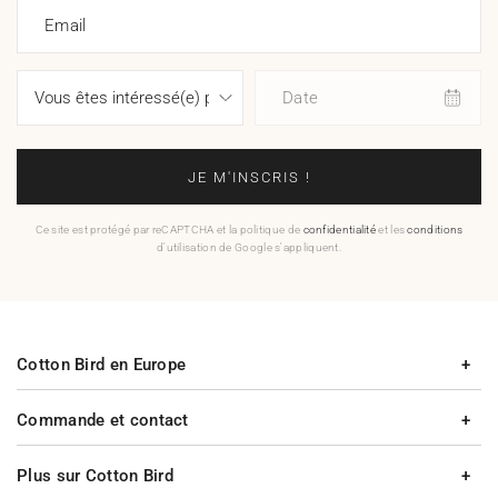
Email
Date
JE M'INSCRIS !
Ce site est protégé par reCAPTCHA et la politique de
confidentialité
et les
conditions
d'utilisation de Google s'appliquent.
Cotton Bird en Europe
Commande et contact
Plus sur Cotton Bird