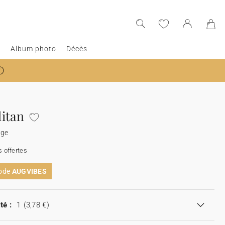
e
Album photo
Décès
itan
age
 offertes
code
AUGVIBES
té :
1
(3,78 €)