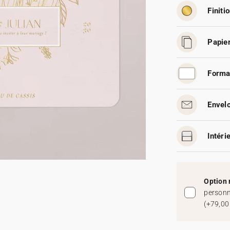
Finitio
Papier
Forma
Envelo
Intéri
Option 
personn
(
+79,00