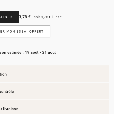
3,78 €
LISER
soit 3,78 € l'unité
R MON ESSAI OFFERT
ison estimée : 19 août - 21 août
tion
contrôle
t livraison