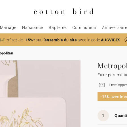
Mariage
Naissance
Baptême
Communion
Anniversair
✨
Profitez de
-15%*
sur
l'ensemble du site
avec le code
AUGVIBES
opolitan
Metropol
Faire-part mari
Enveloppes
-15%
avec le 
1
Quanti