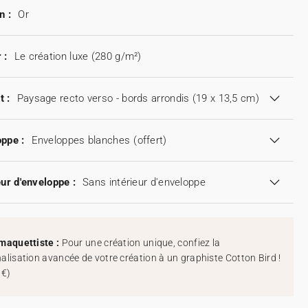
n :
Or
 :
Le création luxe (280 g/m²)
t :
Paysage recto verso - bords arrondis (19 x 13,5 cm)
ppe :
Enveloppes blanches
(offert)
eur d'enveloppe :
Sans intérieur d'enveloppe
maquettiste :
Pour une création unique, confiez la
alisation avancée de votre création à un graphiste Cotton Bird !
 €
)