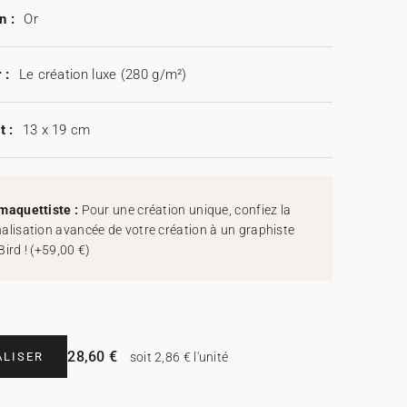
n :
Or
 :
Le création luxe (280 g/m²)
t :
13 x 19 cm
maquettiste :
Pour une création unique, confiez la
alisation avancée de votre création à un graphiste
Bird !
(
+59,00 €
)
28,60 €
LISER
soit 2,86 € l'unité