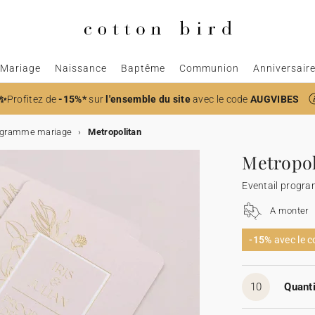
Mariage
Naissance
Baptême
Communion
Anniversair
✨
Profitez de
-15%*
sur
l'ensemble du site
avec le code
AUGVIBES
rogramme mariage
Metropolitan
Metropol
Eventail progr
A monter
-15%
avec le 
10
Quanti