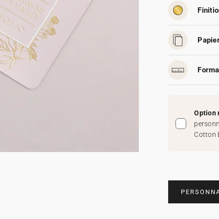
Finitio
Papier
Forma
Option 
personn
Cotton 
PERSONNA