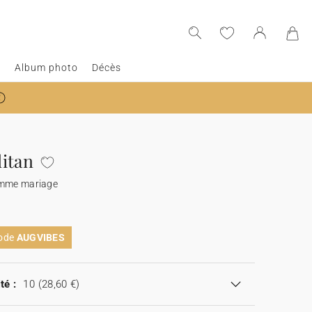
e
Album photo
Décès
itan
amme mariage
code
AUGVIBES
té :
10
(28,60 €)