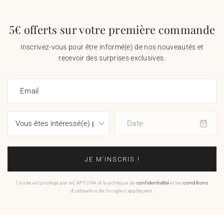
5€ offerts sur votre première commande
Inscrivez-vous pour être informé(e) de nos nouveautés et
recevoir des surprises exclusives.
Email
Date
JE M'INSCRIS !
Ce site est protégé par reCAPTCHA et la politique de
confidentialité
et les
conditions
d'utilisation de Google s'appliquent.