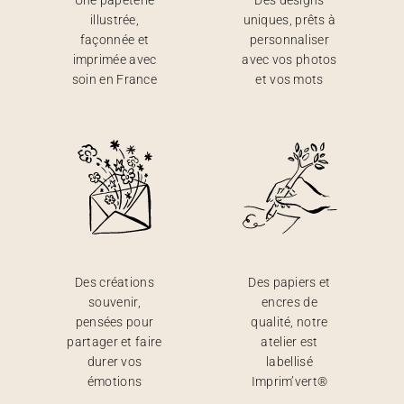
Une papeterie
Des designs
illustrée,
uniques, prêts à
façonnée et
personnaliser
imprimée avec
avec vos photos
soin en France
et vos mots
Des créations
Des papiers et
souvenir,
encres de
pensées pour
qualité, notre
partager et faire
atelier est
durer vos
labellisé
émotions
Imprim’vert®