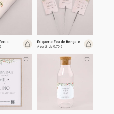
fettis
Etiquette Feu de Bengale
€
A partir de 0,70 €