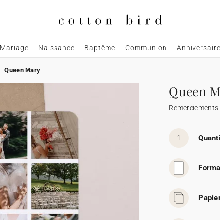
Mariage
Naissance
Baptême
Communion
Anniversair
Queen Mary
Queen M
Remerciements
1
Quanti
Forma
Papier