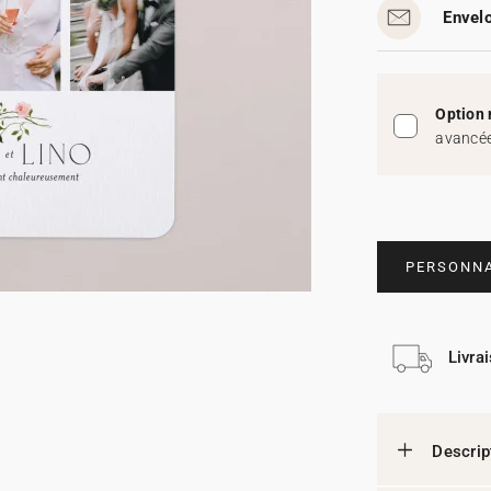
Envelo
Option 
avancée
PERSONNA
Livra
Descrip