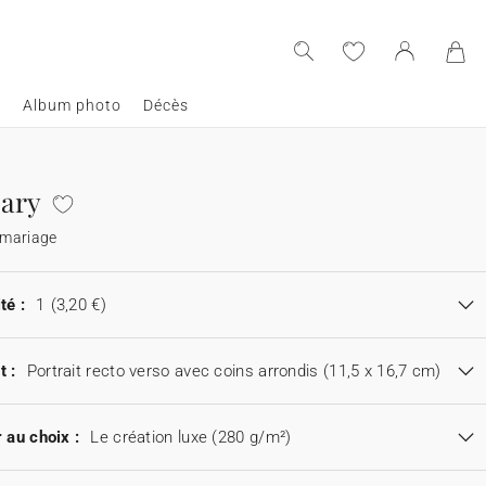
e
Album photo
Décès
ary
 mariage
té :
1
(3,20 €)
t :
Portrait recto verso avec coins arrondis (11,5 x 16,7 cm)
 au choix :
Le création luxe (280 g/m²)