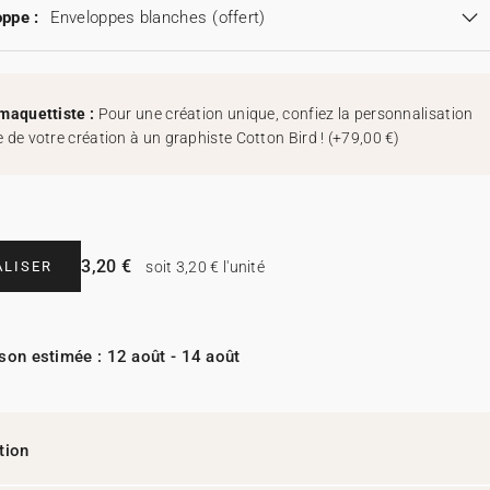
ppe :
Enveloppes blanches
(offert)
maquettiste :
Pour une création unique, confiez la personnalisation
 de votre création à un graphiste Cotton Bird !
(
+79,00 €
)
3,20 €
LISER
soit 3,20 € l'unité
ison estimée : 12 août - 14 août
tion