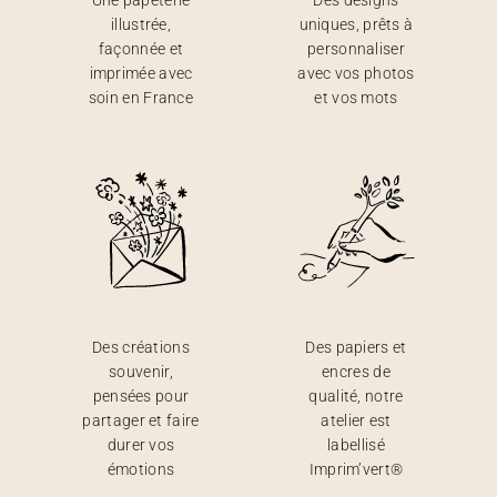
Une papeterie
Des designs
illustrée,
uniques, prêts à
façonnée et
personnaliser
imprimée avec
avec vos photos
soin en France
et vos mots
Des créations
Des papiers et
souvenir,
encres de
pensées pour
qualité, notre
partager et faire
atelier est
durer vos
labellisé
émotions
Imprim’vert®