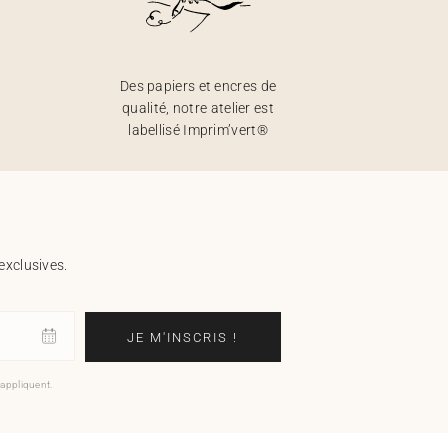
Des papiers et encres de
qualité, notre atelier est
labellisé Imprim’vert®
exclusives.
JE M'INSCRIS !
'appliquent.