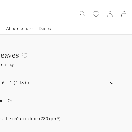
e
Album photo
Décès
eaves
 mariage
té :
1
(4,48 €)
n :
Or
 :
Le création luxe (280 g/m²)