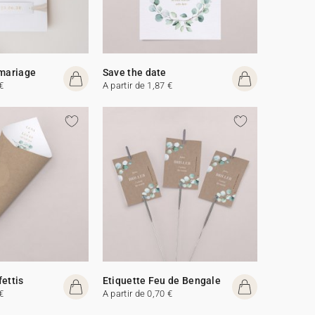
 mariage
Save the date
€
A partir de 1,87 €
fettis
Etiquette Feu de Bengale
€
A partir de 0,70 €