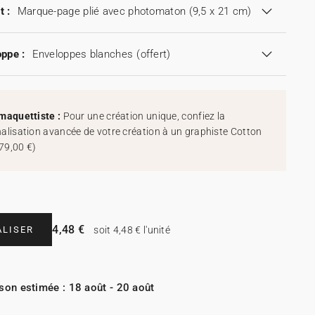
t :
Marque-page plié avec photomaton (9,5 x 21 cm)
ppe :
Enveloppes blanches
(offert)
maquettiste :
Pour une création unique, confiez la
alisation avancée de votre création à un graphiste Cotton
79,00 €
)
4,48 €
LISER
soit 4,48 € l'unité
ison estimée : 18 août - 20 août