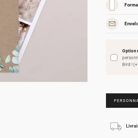
Forma
Envelo
Option 
personn
Bird !
(
+
PERSONNA
Livra