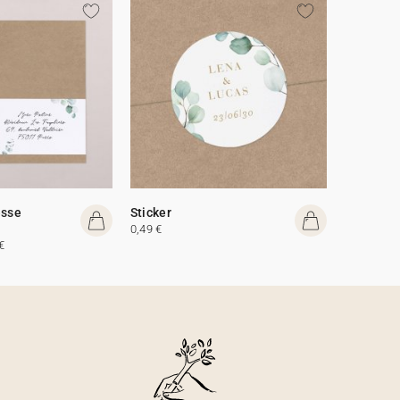
esse
Sticker
0,49 €
€