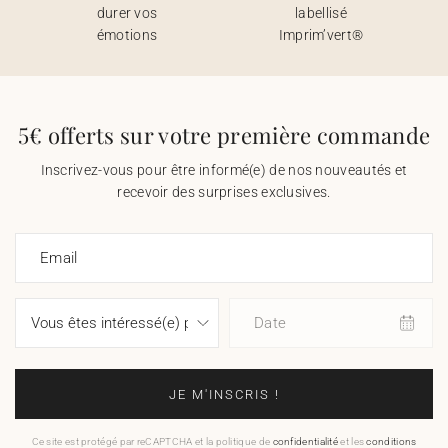
durer vos
labellisé
émotions
Imprim’vert®
5€ offerts sur votre première commande
Inscrivez-vous pour être informé(e) de nos nouveautés et
recevoir des surprises exclusives.
Email
Date
JE M'INSCRIS !
Ce site est protégé par reCAPTCHA et la politique de
confidentialité
et les
conditions