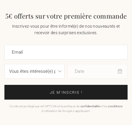
5€ offerts sur votre première commande
Inscrivez-vous pour être informé(e) de nos nouveautés et
recevoir des surprises exclusives.
Email
Date
JE M'INSCRIS !
Ce site est protégé par reCAPTCHA et la politique de
confidentialité
et les
conditions
d'utilisation de Google s'appliquent.