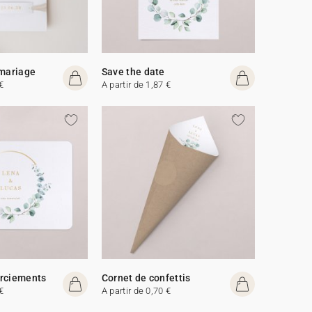
 mariage
Save the date
€
A partir de 1,87 €
erciements
Cornet de confettis
€
A partir de 0,70 €