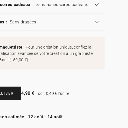
soires cadeaux :
Sans accessoires cadeaux
es :
Sans dragées
maquettiste :
Pour une création unique, confiez la
alisation avancée de votre création à un graphiste
Bird !
(
+59,00 €
)
4,90 €
LISER
soit 0,49 € l'unité
ison estimée : 12 août - 14 août