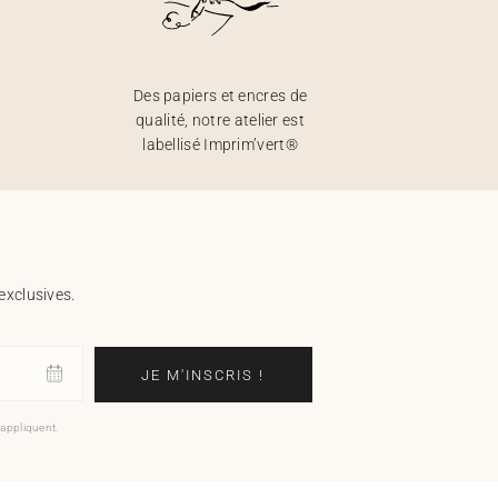
Des papiers et encres de
qualité, notre atelier est
labellisé Imprim’vert®
exclusives.
JE M'INSCRIS !
'appliquent.