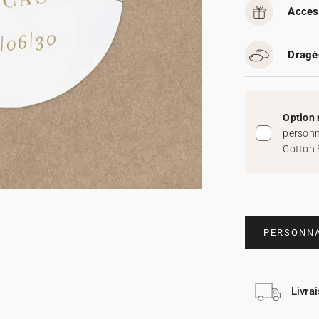
Acces
Dragé
Option 
personn
Cotton 
PERSONNA
Livra