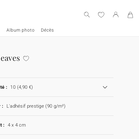
e
Album photo
Décès
eaves
té :
10
(4,90 €)
 :
L'adhésif prestige (90 g/m²)
t :
4 x 4 cm