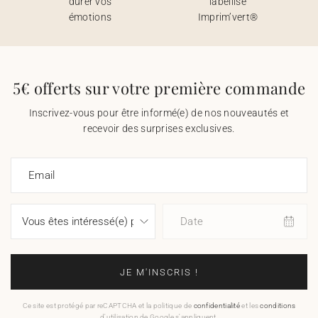
durer vos
labellisé
émotions
Imprim’vert®
5€ offerts sur votre première commande
Inscrivez-vous pour être informé(e) de nos nouveautés et
recevoir des surprises exclusives.
Email
Date
JE M'INSCRIS !
Ce site est protégé par reCAPTCHA et la politique de
confidentialité
et les
conditions
d'utilisation de Google s'appliquent.