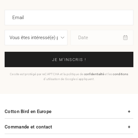
Email
Date
JE M'INSCRIS !
Ce site est protégé par reCAPTCHA et la politique de
confidentialité
et les
conditions
d'utilisation de Google s'appliquent.
Cotton Bird en Europe
Commande et contact