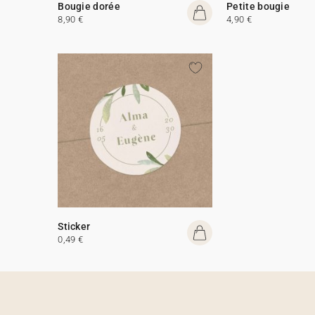
Bougie dorée
Petite bougie
8,90 €
4,90 €
Sticker
0,49 €