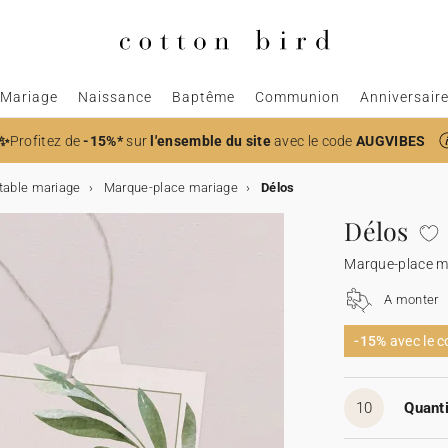
Mariage
Naissance
Baptême
Communion
Anniversair
✨
Profitez de
-15%*
sur
l'ensemble du site
avec le code
AUGVIBES
table mariage
Marque-place mariage
Délos
Délos
Marque-place m
A monter
-15%
avec le 
10
Quanti