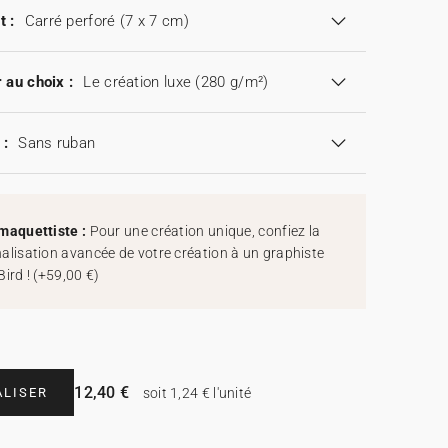
t :
Carré perforé (7 x 7 cm)
 au choix :
Le création luxe (280 g/m²)
 :
Sans ruban
maquettiste :
Pour une création unique, confiez la
alisation avancée de votre création à un graphiste
Bird !
(
+59,00 €
)
12,40 €
LISER
soit 1,24 € l'unité