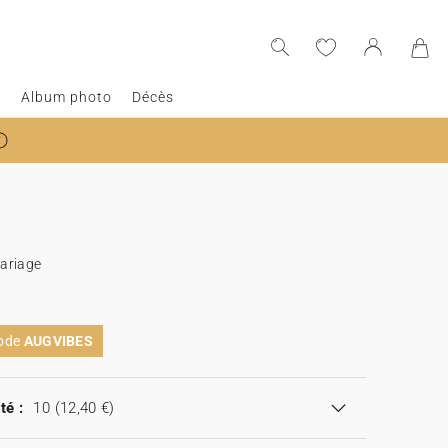
e
Album photo
Décès
ariage
code
AUGVIBES
té :
10
(12,40 €)