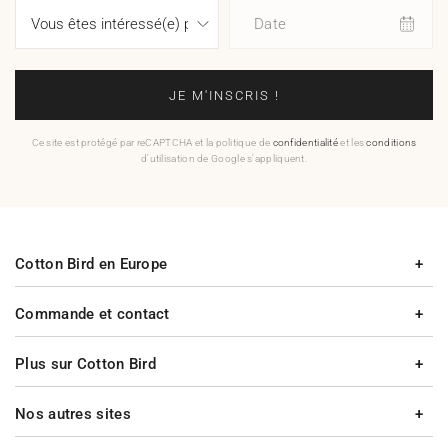
Date
JE M'INSCRIS !
Ce site est protégé par reCAPTCHA et la politique de
confidentialité
et les
conditions
d'utilisation de Google s'appliquent.
Cotton Bird en Europe
Commande et contact
Plus sur Cotton Bird
Nos autres sites