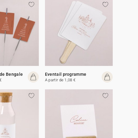
 de Bengale
Eventail programme
€
A partir de 1,08 €