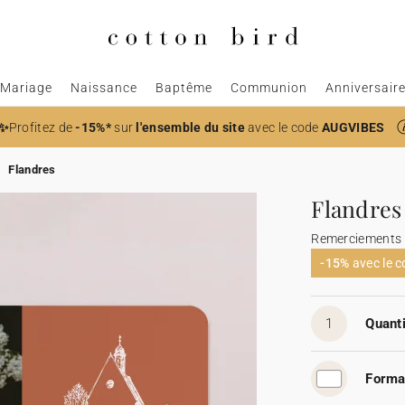
Mariage
Naissance
Baptême
Communion
Anniversair
✨
Profitez de
-15%*
sur
l'ensemble du site
avec le code
AUGVIBES
Flandres
Flandres
Remerciements
-15%
avec le 
1
Quanti
Forma