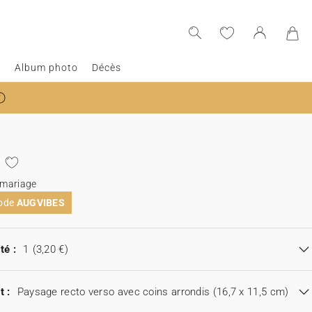
e
Album photo
Décès
 mariage
code
AUGVIBES
té :
1
(3,20 €)
t :
Paysage recto verso avec coins arrondis (16,7 x 11,5 cm)