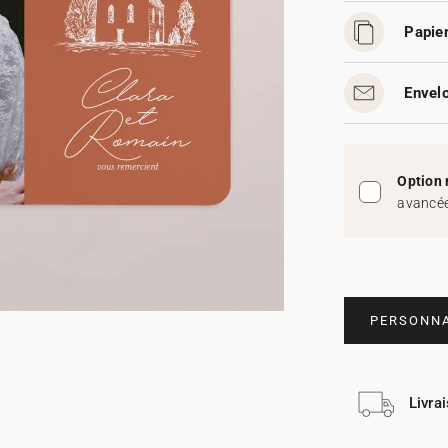
Papier
Envelo
Option 
avancée
PERSONNA
Livra