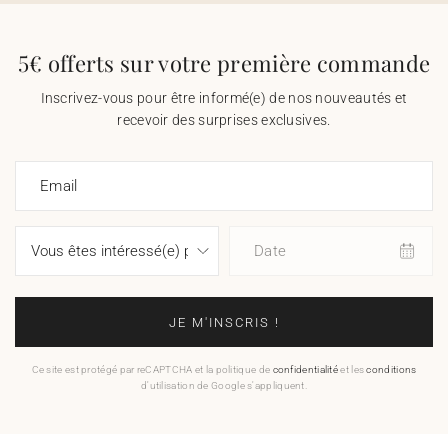
5€ offerts sur votre première commande
Inscrivez-vous pour être informé(e) de nos nouveautés et
recevoir des surprises exclusives.
Email
Date
JE M'INSCRIS !
Ce site est protégé par reCAPTCHA et la politique de
confidentialité
et les
conditions
d'utilisation de Google s'appliquent.