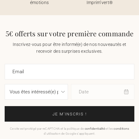
émotions
Imprim’vert®
5€ offerts sur votre première commande
Inscrivez-vous pour être informé(e) de nos nouveautés et
recevoir des surprises exclusives.
Email
Date
JE M'INSCRIS !
Ce site est protégé par reCAPTCHA et la politique de
confidentialité
et les
conditions
d'utilisation de Google s'appliquent.