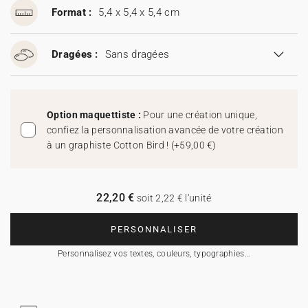
Format :
5,4 x 5,4 x 5,4 cm
Dragées :
Sans dragées
Option maquettiste :
Pour une création unique,
confiez la personnalisation avancée de votre création
à un graphiste Cotton Bird !
(
+59,00 €
)
22,20 €
soit 2,22 € l'unité
PERSONNALISER
Personnalisez vos textes, couleurs, typographies…