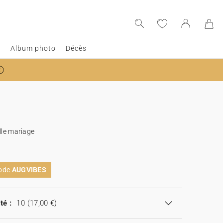
e
Album photo
Décès
lle mariage
code
AUGVIBES
té :
10
(17,00 €)