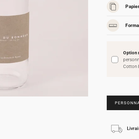
Papier
Forma
Option 
personn
Cotton 
PERSONNA
Livra