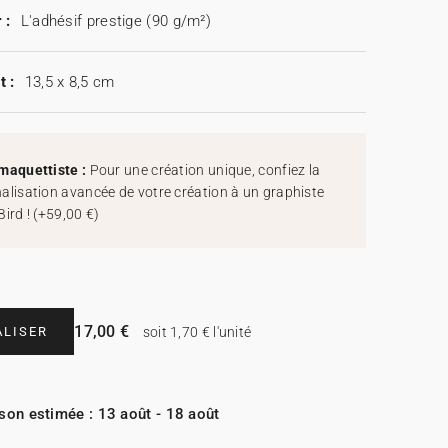
 :
L'adhésif prestige (90 g/m²)
t :
13,5 x 8,5 cm
maquettiste :
Pour une création unique, confiez la
alisation avancée de votre création à un graphiste
Bird !
(
+59,00 €
)
17,00 €
LISER
soit 1,70 € l'unité
ison estimée : 13 août - 18 août