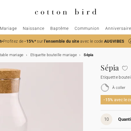
Mariage
Naissance
Baptême
Communion
Anniversair
✨
Profitez de
-15%*
sur
l'ensemble du site
avec le code
AUGVIBES
table mariage
Etiquette bouteille mariage
Sépia
Sépia
Etiquette boutei
À coller
-15%
avec le 
10
Quanti