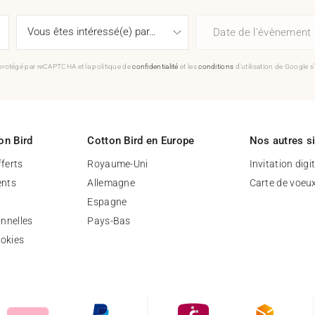
Date de l'évènement
 protégé par reCAPTCHA et la politique de
confidentialité
et les
conditions
d'utilisation de Google s
on Bird
Cotton Bird en Europe
Nos autres s
fferts
Royaume-Uni
Invitation digi
nts
Allemagne
Carte de voeu
Espagne
nnelles
Pays-Bas
ookies