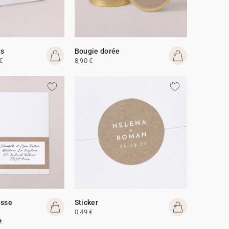
ts
Bougie dorée
€
8,90 €
esse
Sticker
0,49 €
€