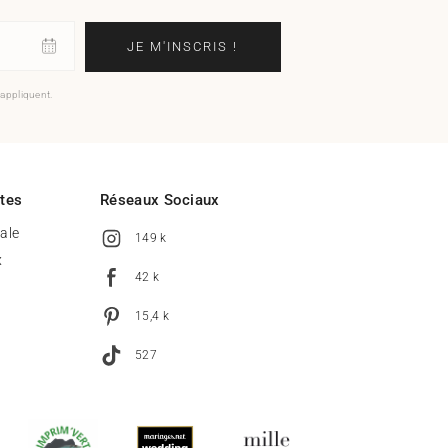
JE M'INSCRIS !
'appliquent.
ites
Réseaux Sociaux
tale
149 k
x
42 k
15,4 k
527