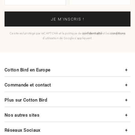
JE M'INSCRIS !
Ce site est protégé par reCAPTCHA et la politique de
confidentialité
et les
conditions
d'utilisation de Google s'appliquent.
Cotton Bird en Europe
Commande et contact
Plus sur Cotton Bird
Nos autres sites
Réseaux Sociaux