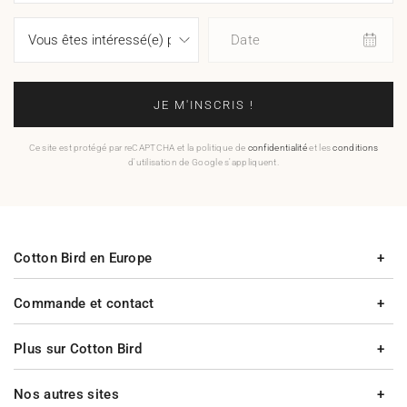
Date
JE M'INSCRIS !
Ce site est protégé par reCAPTCHA et la politique de
confidentialité
et les
conditions
d'utilisation de Google s'appliquent.
Cotton Bird en Europe
Commande et contact
Plus sur Cotton Bird
Nos autres sites