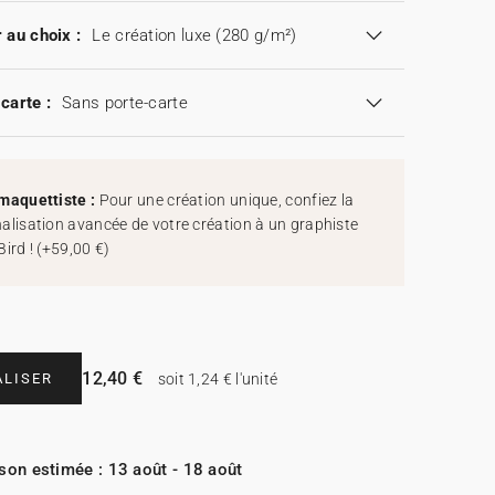
 au choix :
Le création luxe (280 g/m²)
carte :
Sans porte-carte
maquettiste :
Pour une création unique, confiez la
alisation avancée de votre création à un graphiste
Bird !
(
+59,00 €
)
12,40 €
LISER
soit 1,24 € l'unité
ison estimée : 13 août - 18 août