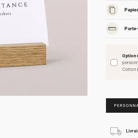
Papier
Porte-
Option 
personn
Cotton 
PERSONNA
Livra