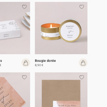
ts
Bougie dorée
€
8,90 €