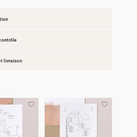
tion
contrôle
t livraison