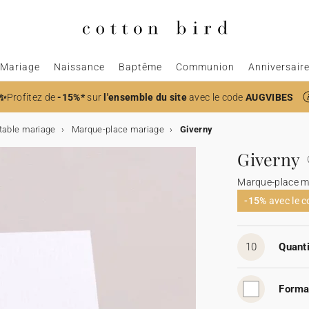
Mariage
Naissance
Baptême
Communion
Anniversair
✨
Profitez de
-15%*
sur
l'ensemble du site
avec le code
AUGVIBES
table mariage
Marque-place mariage
Giverny
Giverny
Marque-place m
-15%
avec le 
10
Quanti
Forma