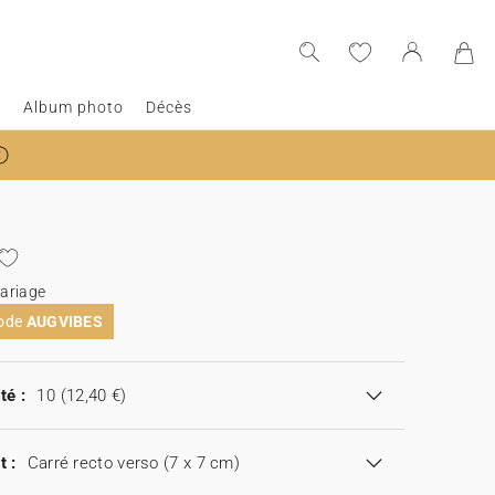
e
Album photo
Décès
ariage
code
AUGVIBES
té :
10
(12,40 €)
t :
Carré recto verso (7 x 7 cm)