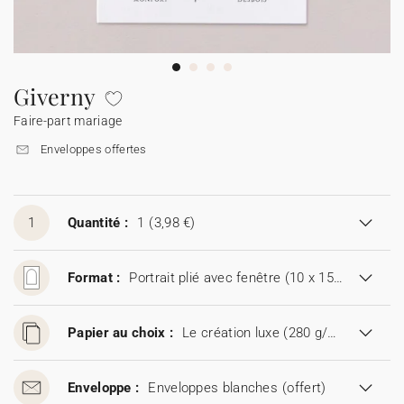
Guirlande à fanions
Étiquette feu de Bengale
Idées de textes
Collaborations
Cotton Bird x Main sauvage
Marque-page
Collaboration Cotton Bird x Bonton
Décès
Toutes les cartes de vœux
Stickers
Sticker appareil photo
Cotton Bird x Muc Muc
Idées de textes
Tous nos produits
Tous les accessoires
Giverny
Faire-part mariage
Toutes les cartes digitales
Fêtes & Occasions
Enveloppes offertes
Toutes les cartes cadeau
1
Quantité :
1
(3,98 €)
Codes promo
Format :
Portrait plié avec fenêtre (10 x 15 cm)
Papier au choix :
Le création luxe (280 g/m²)
Enveloppe :
Enveloppes blanches
(offert)