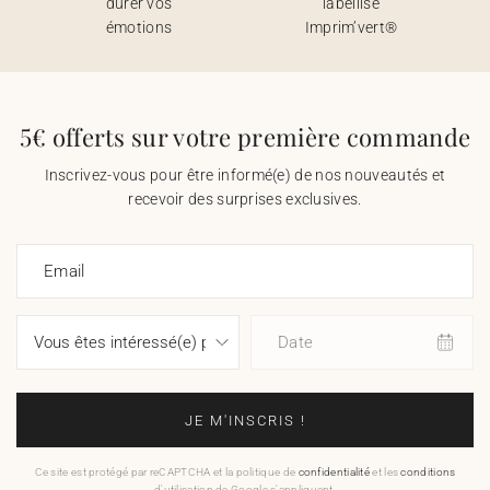
durer vos
labellisé
émotions
Imprim’vert®
5€ offerts sur votre première commande
Inscrivez-vous pour être informé(e) de nos nouveautés et
recevoir des surprises exclusives.
Email
Date
JE M'INSCRIS !
Ce site est protégé par reCAPTCHA et la politique de
confidentialité
et les
conditions
d'utilisation de Google s'appliquent.