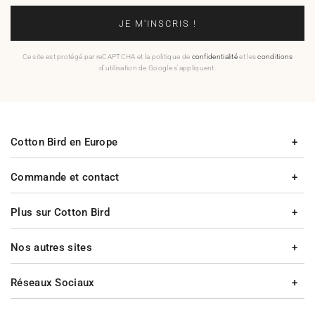
JE M'INSCRIS !
Ce site est protégé par reCAPTCHA et la politique de
confidentialité
et les
conditions
d'utilisation de Google s'appliquent.
Cotton Bird en Europe
Commande et contact
Plus sur Cotton Bird
Nos autres sites
Réseaux Sociaux