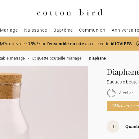
Mariage
Naissance
Baptême
Communion
Anniversair
✨
Profitez de
-15%*
sur
l'ensemble du site
avec le code
AUGVIBES
table mariage
Etiquette bouteille mariage
Diaphane
Diaphan
Etiquette boutei
À coller
-15%
avec le 
10
Quanti