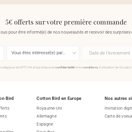
5€ offerts sur votre première commande
vous pour être informé(e) de nos nouveautés et recevoir des surprises 
Date de l'évènement
 protégé par reCAPTCHA et la politique de
confidentialité
et les
conditions
d'utilisation de Google s
on Bird
Cotton Bird en Europe
Nos autres s
fferts
Royaume-Uni
Invitation digi
nts
Allemagne
Carte de voeu
Espagne
nnelles
Pays-Bas