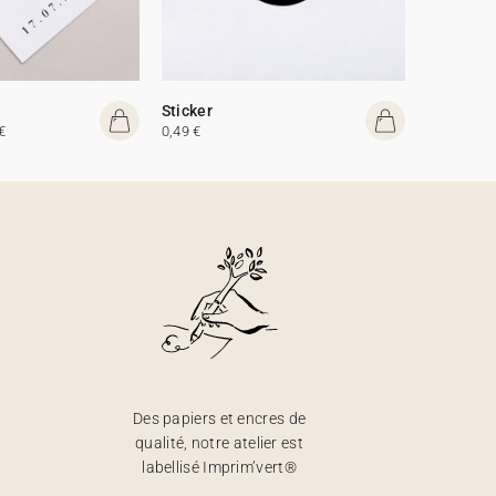
Sticker
€
0,49 €
Des papiers et encres de
qualité, notre atelier est
labellisé Imprim’vert®