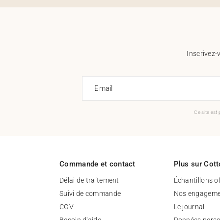
Inscrivez-
Email
Ce site est
Commande et contact
Plus sur Cott
Délai de traitement
Échantillons o
Suivi de commande
Nos engageme
CGV
Le journal
Besoin d'aide
Données perso