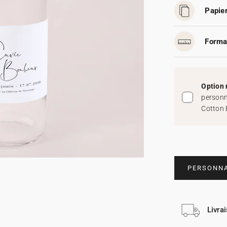
Papier
Forma
Option 
personn
Cotton 
PERSONNA
Livra