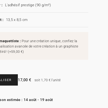
 :
L'adhésif prestige (90 g/m²)
t :
13,5 x 8,5 cm
maquettiste :
Pour une création unique, confiez la
alisation avancée de votre création à un graphiste
Bird !
(
+59,00 €
)
17,00 €
LISER
soit 1,70 € l'unité
ison estimée : 14 août - 19 août