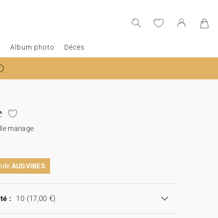
e
Album photo
Décès
e
lle mariage
code
AUGVIBES
té :
10
(17,00 €)