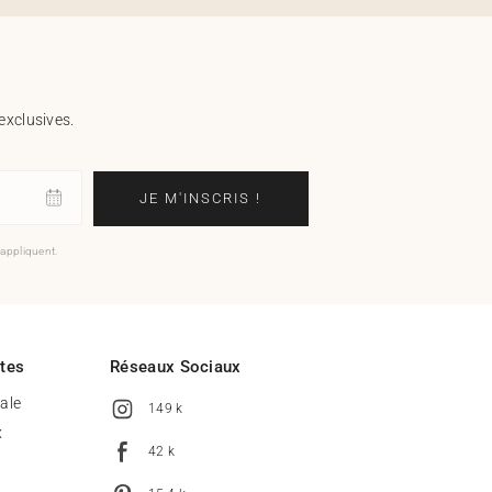
exclusives.
JE M'INSCRIS !
'appliquent.
ites
Réseaux Sociaux
tale
149 k
x
42 k