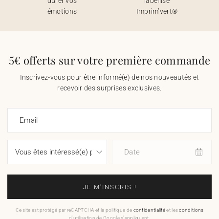
durer vos
labellisé
émotions
Imprim’vert®
5€ offerts sur votre première commande
Inscrivez-vous pour être informé(e) de nos nouveautés et
recevoir des surprises exclusives.
Email
Date
JE M'INSCRIS !
Ce site est protégé par reCAPTCHA et la politique de
confidentialité
et les
conditions
d'utilisation de Google s'appliquent.