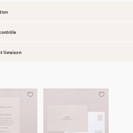
tion
contrôle
t livraison