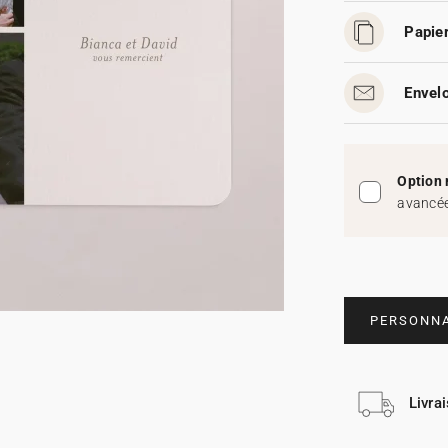
Papier
Envelo
Option 
avancée
PERSONNA
Livra