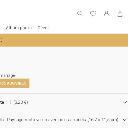
e
Album photo
Décès
 mariage
code
AUGVIBES
té :
1
(3,20 €)
t :
Paysage recto verso avec coins arrondis (16,7 x 11,5 cm)