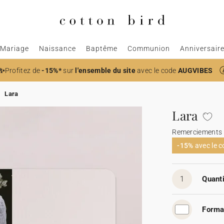
Mariage
Naissance
Baptême
Communion
Anniversair
✨
Profitez de
-15%*
sur
l'ensemble du site
avec le code
AUGVIBES
Lara
Lara
Remerciements
-15%
avec le 
1
Quanti
Forma