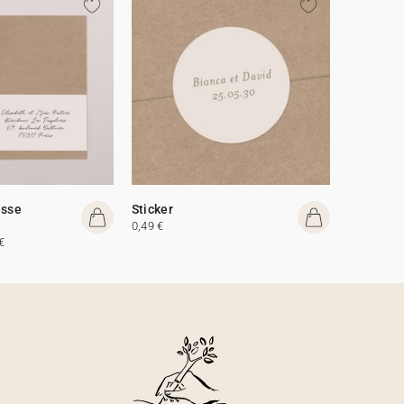
esse
Sticker
0,49 €
€