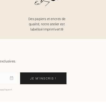
Des papiers et encres de
qualité, notre atelier est
labellisé Imprim’vert®
exclusives.
JE M'INSCRIS !
'appliquent.