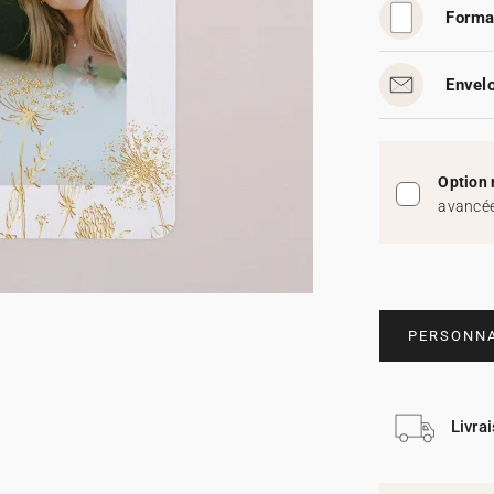
Forma
Envelo
Option 
avancée
PERSONNA
Livra