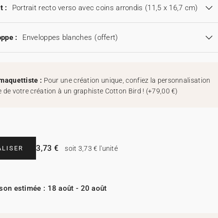
t :
Portrait recto verso avec coins arrondis (11,5 x 16,7 cm)
ppe :
Enveloppes blanches
(offert)
maquettiste :
Pour une création unique, confiez la personnalisation
 de votre création à un graphiste Cotton Bird !
(
+79,00 €
)
3,73 €
LISER
soit 3,73 € l'unité
ison estimée : 18 août - 20 août