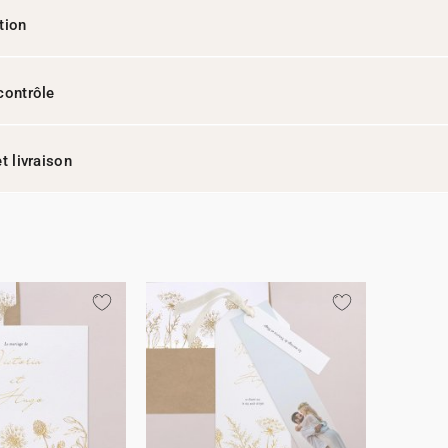
tion
contrôle
t livraison