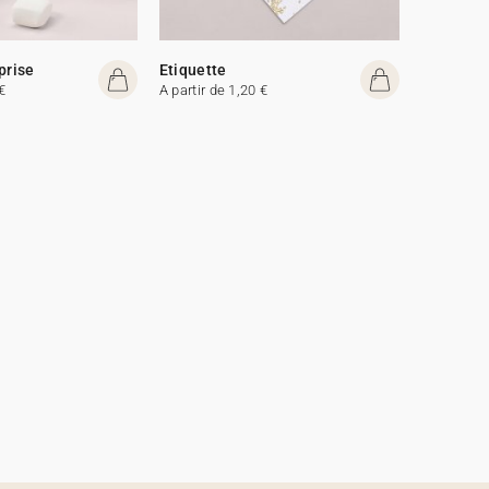
prise
Etiquette
€
A partir de 1,20 €