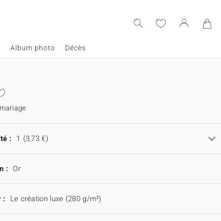
e
Album photo
Décès
 mariage
té :
1
(3,73 €)
n :
Or
 :
Le création luxe (280 g/m²)