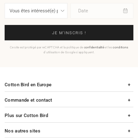
Date
JE M'INSCRIS !
Ce site est protégé par reCAPTCHA et la politique de
confidentialité
et les
conditions
d'utilisation de Google s'appliquent.
Cotton Bird en Europe
Commande et contact
Plus sur Cotton Bird
Nos autres sites