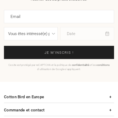
Email
Date
JE M'INSCRIS !
Ce site est protégé par reCAPTCHA et la politique de
confidentialité
et les
conditions
d'utilisation de Google s'appliquent.
Cotton Bird en Europe
Commande et contact