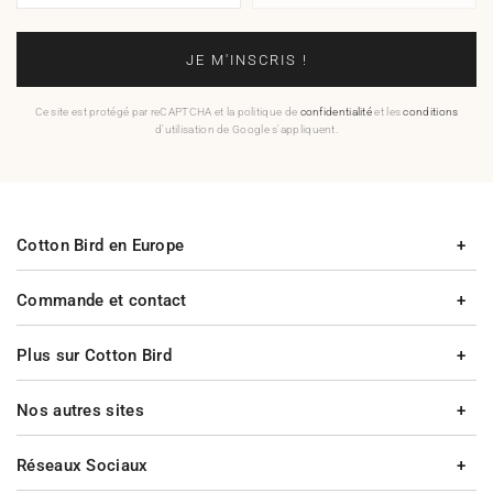
JE M'INSCRIS !
Ce site est protégé par reCAPTCHA et la politique de
confidentialité
et les
conditions
d'utilisation de Google s'appliquent.
Cotton Bird en Europe
Commande et contact
Plus sur Cotton Bird
Nos autres sites
Réseaux Sociaux