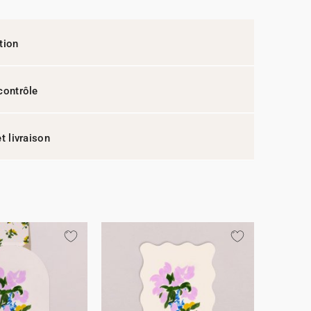
tion
contrôle
t livraison