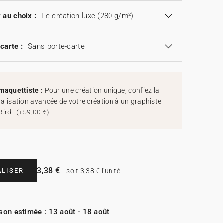
 au choix :
Le création luxe (280 g/m²)
carte :
Sans porte-carte
maquettiste :
Pour une création unique, confiez la
alisation avancée de votre création à un graphiste
Bird !
(
+59,00 €
)
3,38 €
LISER
soit 3,38 € l'unité
ison estimée : 13 août - 18 août