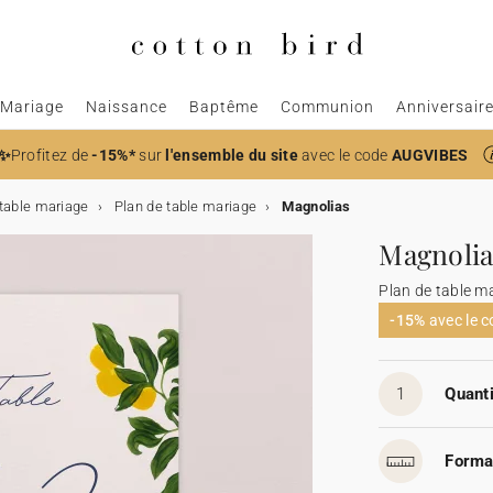
Mariage
Naissance
Baptême
Communion
Anniversair
✨
Profitez de
-15%*
sur
l'ensemble du site
avec le code
AUGVIBES
table mariage
Plan de table mariage
Magnolias
Magnolia
Plan de table m
-15%
avec le 
1
Quanti
Forma