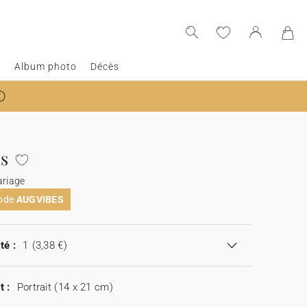
e
Album photo
Décès
s
ariage
code
AUGVIBES
té :
1
(3,38 €)
t :
Portrait (14 x 21 cm)