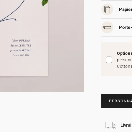
Papier
Porte-
Option 
personn
Cotton 
PERSONNA
Livra