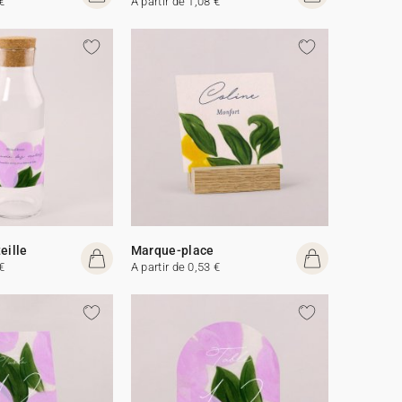
€
A partir de 1,08 €
eille
Marque-place
€
A partir de 0,53 €