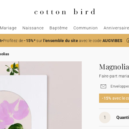
Mariage
Naissance
Baptême
Communion
Anniversair
✨
Profitez de
-15%*
sur
l'ensemble du site
avec le code
AUGVIBES
olias
Magnolia
Faire-part mari
Enveloppes
-15%
avec le 
1
Quanti