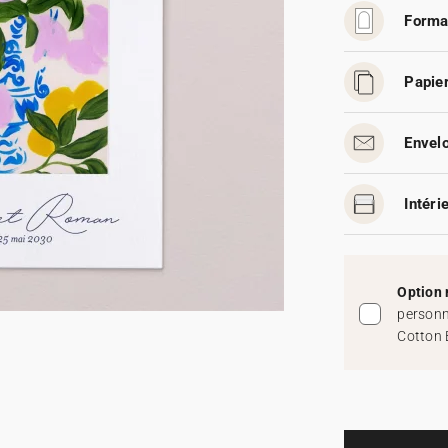
Forma
Papier
Envelo
Intéri
Option 
personn
Cotton 