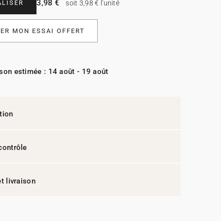
3,98 €
LISER
soit 3,98 € l'unité
R MON ESSAI OFFERT
ison estimée : 14 août - 19 août
tion
contrôle
t livraison