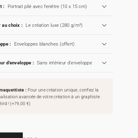
t :
Portrait plié avec fenêtre (10 x 15 cm)
 au choix :
Le création luxe (280 g/m²)
ppe :
Enveloppes blanches
(offert)
eur d'enveloppe :
Sans intérieur d'enveloppe
maquettiste :
Pour une création unique, confiez la
alisation avancée de votre création à un graphiste
Bird !
(
+79,00 €
)