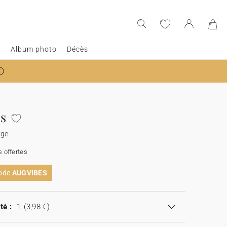
e
Album photo
Décès
s
age
 offertes
code
AUGVIBES
té :
1
(3,98 €)