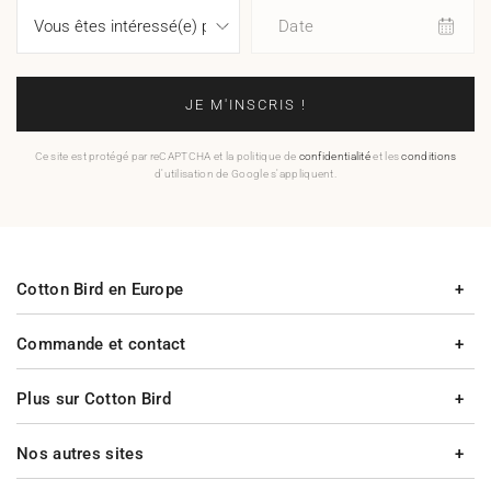
Date
JE M'INSCRIS !
Ce site est protégé par reCAPTCHA et la politique de
confidentialité
et les
conditions
d'utilisation de Google s'appliquent.
Cotton Bird en Europe
Commande et contact
Plus sur Cotton Bird
Nos autres sites