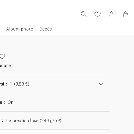
e
Album photo
Décès
ariage
té :
1
(3,88 €)
n :
Or
 :
Le création luxe (280 g/m²)