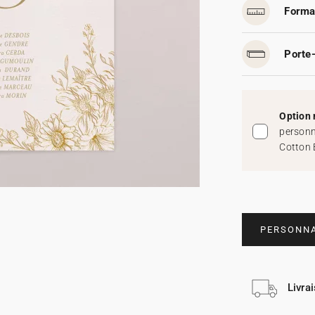
Forma
Porte-
Option 
personn
Cotton 
PERSONNA
Livra