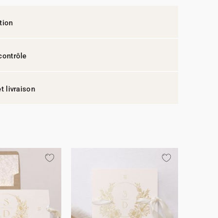
tion
contrôle
t livraison