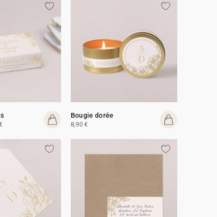
ts
Bougie dorée
€
8,90 €