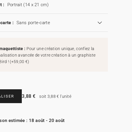
t :
Portrait (14 x 21 cm)
carte :
Sans porte-carte
maquettiste :
Pour une création unique, confiez la
alisation avancée de votre création à un graphiste
Bird !
(
+59,00 €
)
3,88 €
LISER
soit 3,88 € l'unité
ison estimée : 18 août - 20 août