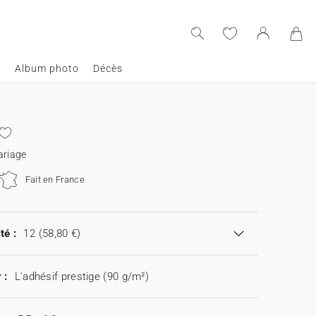
e
Album photo
Décès
ariage
Fait en France
té :
12
(58,80 €)
 :
L'adhésif prestige (90 g/m²)