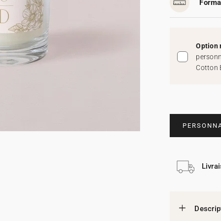
Forma
Option 
personn
Cotton 
PERSONNA
Livra
Descrip