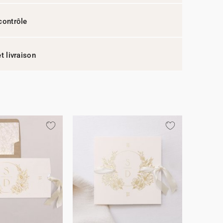
contrôle
t livraison