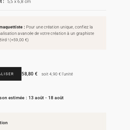
t :
5,5 x 6,8 cm
maquettiste :
Pour une création unique, confiez la
alisation avancée de votre création à un graphiste
Bird !
(
+59,00 €
)
58,80 €
LISER
soit 4,90 € l'unité
ison estimée : 13 août - 18 août
tion