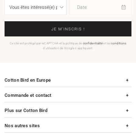
Date
JE M'INSCRIS !
Ce site est protégé par reCAPTCHA et la politique de
confidentialité
et les
conditions
d'utilisation de Google s'appliquent.
Cotton Bird en Europe
Commande et contact
Plus sur Cotton Bird
Nos autres sites