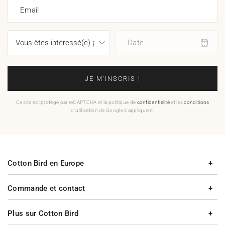
Email
Date
JE M'INSCRIS !
Ce site est protégé par reCAPTCHA et la politique de
confidentialité
et les
conditions
d'utilisation de Google s'appliquent.
Cotton Bird en Europe
Commande et contact
Plus sur Cotton Bird