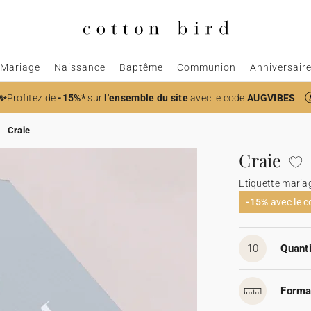
Mariage
Naissance
Baptême
Communion
Anniversair
✨
Profitez de
-15%*
sur
l'ensemble du site
avec le code
AUGVIBES
Craie
Craie
Etiquette maria
-15%
avec le 
10
Quanti
Forma