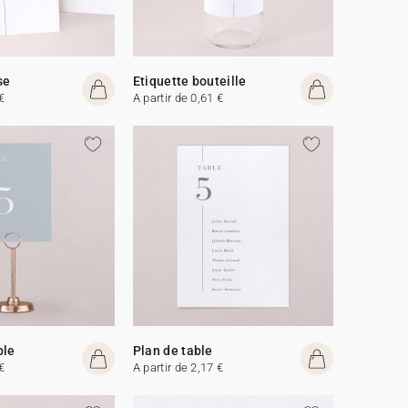
se
Etiquette bouteille
€
A partir de 0,61 €
ble
Plan de table
€
A partir de 2,17 €