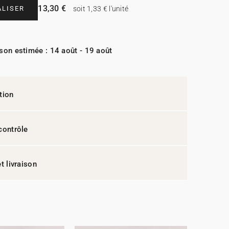
13,30 €
LISER
soit 1,33 € l'unité
ison estimée : 14 août - 19 août
tion
contrôle
t livraison