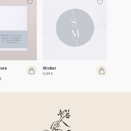
esse
Sticker
0,49 €
€