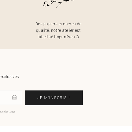
Des papiers et encres de
qualité, notre atelier est
labellisé Imprim’vert®
exclusives.
JE M'INSCRIS !
'appliquent.