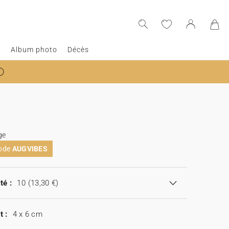
e
Album photo
Décès
ge
code
AUGVIBES
té :
10
(13,30 €)
t :
4 x 6 cm