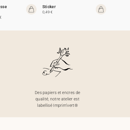
esse
Sticker
0,49 €
€
Des papiers et encres de
qualité, notre atelier est
labellisé Imprim’vert®