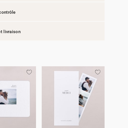
contrôle
t livraison