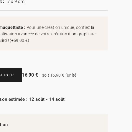
t :
7 x 9 cm
maquettiste :
Pour une création unique, confiez la
alisation avancée de votre création à un graphiste
Bird !
(
+59,00 €
)
16,90 €
LISER
soit 16,90 € l'unité
ison estimée : 12 août - 14 août
tion