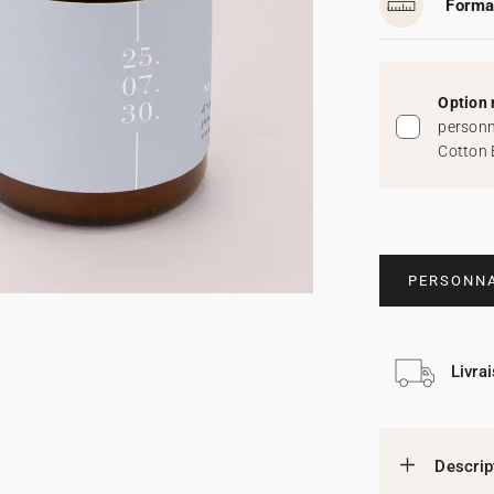
Forma
Option 
personn
Cotton 
PERSONNA
Livra
Descrip