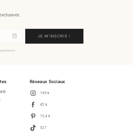
exclusives.
JE M'INSCRIS !
'appliquent.
ites
Réseaux Sociaux
tale
149 k
x
42 k
15,4 k
527