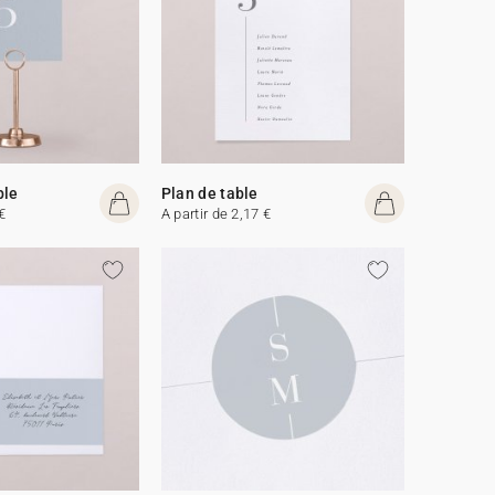
ble
Plan de table
€
A partir de 2,17 €