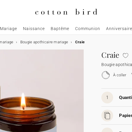
Mariage
Naissance
Baptême
Communion
Anniversair
mariage
Bougie apothicaire mariage
Craie
Craie
Bougie apothica
À coller
1
Quanti
Papier