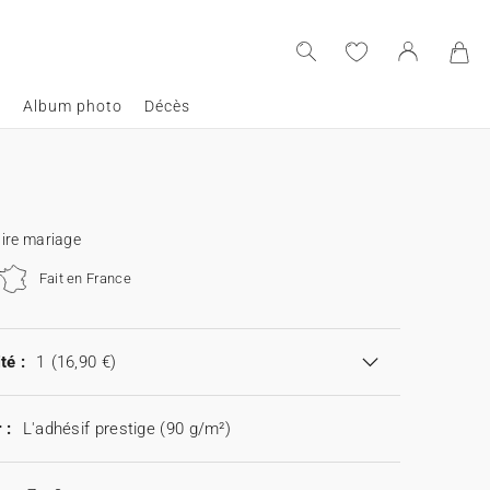
e
Album photo
Décès
ire mariage
Fait en France
té :
1
(16,90 €)
 :
L'adhésif prestige (90 g/m²)