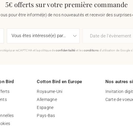
5€ offerts sur votre première commande
vous pour être informé(e) de nos nouveautés et recevoir des surprises 
Date de l'évènement
 protégé par reCAPTCHA et la politique de
confidentialité
et les
conditions
d'utilisation de Google s
on Bird
Cotton Bird en Europe
Nos autres s
fferts
Royaume-Uni
Invitation digi
nts
Allemagne
Carte de voeu
Espagne
nnelles
Pays-Bas
ookies