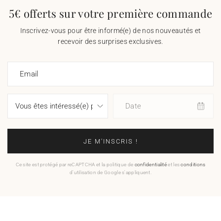
5€ offerts sur votre première commande
Inscrivez-vous pour être informé(e) de nos nouveautés et
recevoir des surprises exclusives.
Email
Date
JE M'INSCRIS !
Ce site est protégé par reCAPTCHA et la politique de
confidentialité
et les
conditions
d'utilisation de Google s'appliquent.