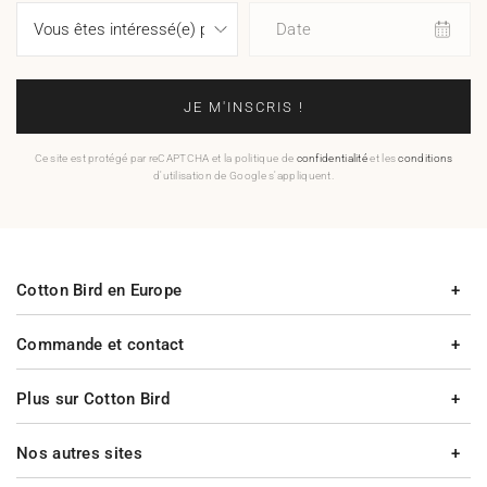
Date
JE M'INSCRIS !
Ce site est protégé par reCAPTCHA et la politique de
confidentialité
et les
conditions
d'utilisation de Google s'appliquent.
Cotton Bird en Europe
Commande et contact
Plus sur Cotton Bird
Nos autres sites