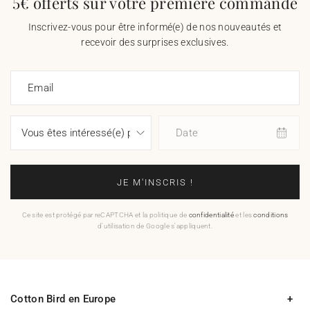
5€ offerts sur votre première commande
Inscrivez-vous pour être informé(e) de nos nouveautés et
recevoir des surprises exclusives.
Email
Date
JE M'INSCRIS !
Ce site est protégé par reCAPTCHA et la politique de
confidentialité
et les
conditions
d'utilisation de Google s'appliquent.
Cotton Bird en Europe