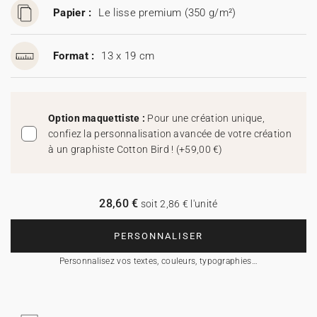
Papier :
Le lisse premium (350 g/m²)
Format :
13 x 19 cm
Option maquettiste :
Pour une création unique,
confiez la personnalisation avancée de votre création
à un graphiste Cotton Bird !
(
+59,00 €
)
28,60 €
soit 2,86 € l'unité
PERSONNALISER
Personnalisez vos textes, couleurs, typographies…