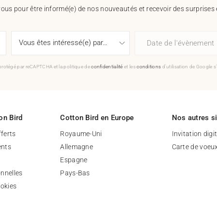
vous pour être informé(e) de nos nouveautés et recevoir des surprises 
Date de l'évènement
 protégé par reCAPTCHA et la politique de
confidentialité
et les
conditions
d'utilisation de Google s
on Bird
Cotton Bird en Europe
Nos autres s
fferts
Royaume-Uni
Invitation digi
nts
Allemagne
Carte de voeu
Espagne
nnelles
Pays-Bas
ookies