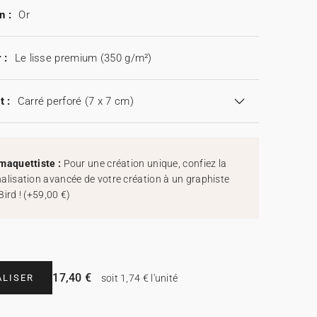
n :
Or
 :
Le lisse premium (350 g/m²)
t :
Carré perforé (7 x 7 cm)
maquettiste :
Pour une création unique, confiez la
alisation avancée de votre création à un graphiste
Bird !
(
+59,00 €
)
17,40 €
LISER
soit 1,74 € l'unité