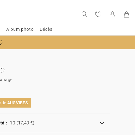
e
Album photo
Décès
ariage
code
AUGVIBES
té :
10
(17,40 €)