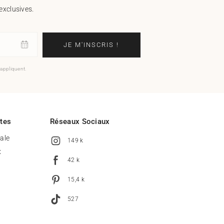
exclusives.
JE M'INSCRIS !
'appliquent.
ites
Réseaux Sociaux
tale
149 k
x
42 k
15,4 k
527