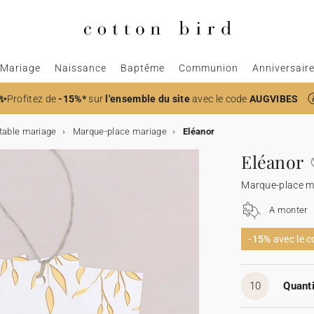
Mariage
Naissance
Baptême
Communion
Anniversair
✨
Profitez de
-15%*
sur
l'ensemble du site
avec le code
AUGVIBES
table mariage
Marque-place mariage
Eléanor
Eléanor
Marque-place m
A monter
-15%
avec le 
10
Quanti