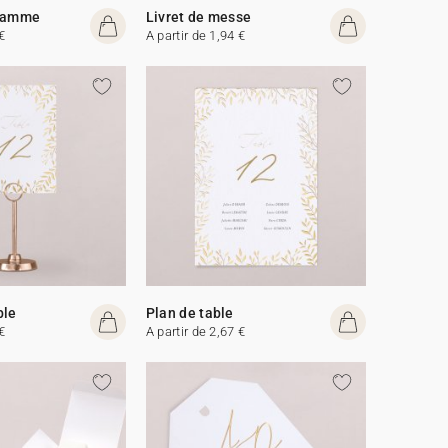
gramme
Livret de messe
€
A partir de 1,94 €
ble
Plan de table
€
A partir de 2,67 €