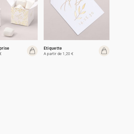
prise
Etiquette
€
A partir de 1,20 €