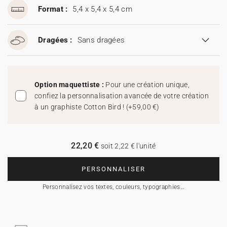
Format :
5,4 x 5,4 x 5,4 cm
Dragées :
Sans dragées
Option maquettiste :
Pour une création unique,
confiez la personnalisation avancée de votre création
à un graphiste Cotton Bird !
(
+59,00 €
)
22,20 €
soit 2,22 € l'unité
PERSONNALISER
Personnalisez vos textes, couleurs, typographies…