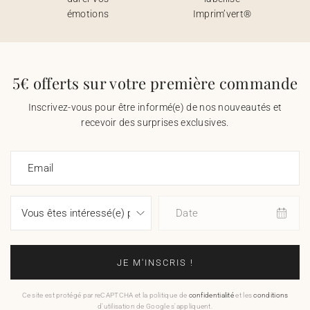
émotions
Imprim’vert®
5€ offerts sur votre première commande
Inscrivez-vous pour être informé(e) de nos nouveautés et
recevoir des surprises exclusives.
Email
Date
JE M'INSCRIS !
Ce site est protégé par reCAPTCHA et la politique de
confidentialité
et les
conditions
d'utilisation de Google s'appliquent.