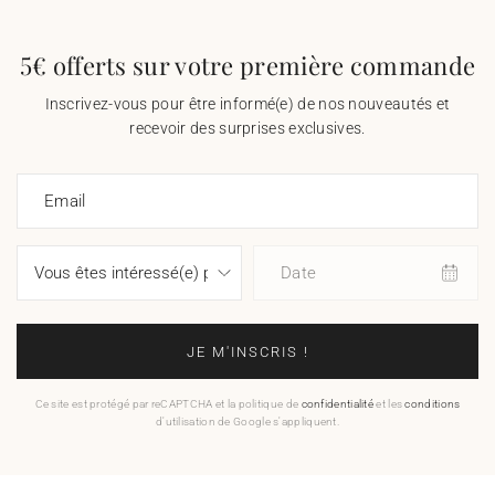
5€ offerts sur votre première commande
Inscrivez-vous pour être informé(e) de nos nouveautés et
recevoir des surprises exclusives.
Email
Date
JE M'INSCRIS !
Ce site est protégé par reCAPTCHA et la politique de
confidentialité
et les
conditions
d'utilisation de Google s'appliquent.