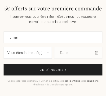
5€ offerts sur votre première commande
Inscrivez-vous pour être informé(e) de nos nouveautés et
recevoir des surprises exclusives.
Email
Date
JE M'INSCRIS !
Ce site est protégé par reCAPTCHA et la politique de
confidentialité
et les
conditions
d'utilisation de Google s'appliquent.