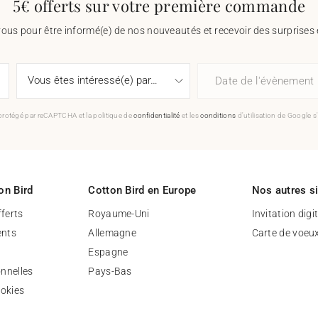
5€ offerts sur votre première commande
vous pour être informé(e) de nos nouveautés et recevoir des surprises 
Date de l'évènement
 protégé par reCAPTCHA et la politique de
confidentialité
et les
conditions
d'utilisation de Google s
on Bird
Cotton Bird en Europe
Nos autres s
fferts
Royaume-Uni
Invitation digi
nts
Allemagne
Carte de voeu
Espagne
nnelles
Pays-Bas
ookies