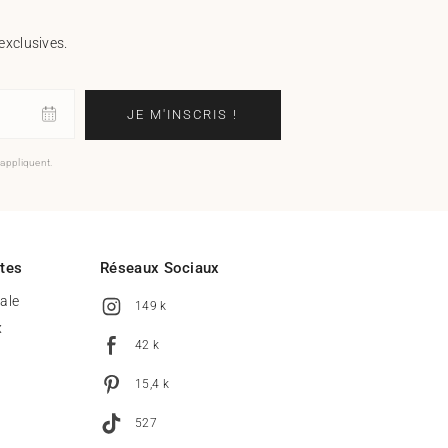
exclusives.
JE M'INSCRIS !
'appliquent.
ites
Réseaux Sociaux
tale
149 k
x
42 k
15,4 k
527