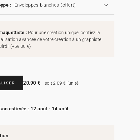
ppe :
Enveloppes blanches
(offert)
maquettiste :
Pour une création unique, confiez la
alisation avancée de votre création à un graphiste
Bird !
(
+59,00 €
)
20,90 €
LISER
soit 2,09 € l'unité
ison estimée : 12 août - 14 août
tion