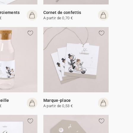
erciements
Cornet de confettis
€
A partir de 0,70 €
eille
Marque-place
€
A partir de 0,53 €