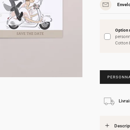
Envelo
Option 
personn
Cotton 
PERSONNA
Livra
Descrip