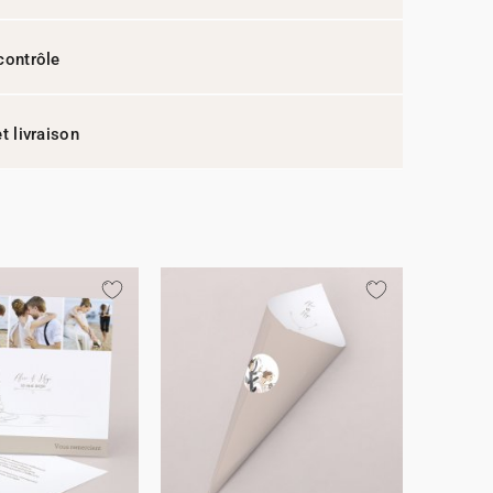
contrôle
t livraison