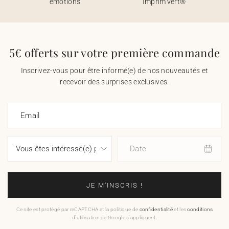
émotions
Imprim’vert®
5€ offerts sur votre première commande
Inscrivez-vous pour être informé(e) de nos nouveautés et
recevoir des surprises exclusives.
Email
Date
JE M'INSCRIS !
Ce site est protégé par reCAPTCHA et la politique de
confidentialité
et les
conditions
d'utilisation de Google s'appliquent.